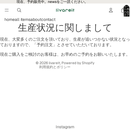
現在、予約販売中。newsをご一読ください。
カー
ト内
の合
計ア
プライバシーポリシー
イテ
home
all items
about
contact
ム
生産状況に関しまして
数:
利用規約
0
配送ポリシー
現在、大変多くのご注文を頂いており、生産が追いつかない状況となっ
連絡先情報
ておりますので、「予約注文」とさせていただいております。
特定商取引法に基づく表記
現在ご購入をご検討のお客様は、お早めのご予約をお願いいたします。
返金ポリシー
© 2026
livareit
, Powered by Shopify
利用規約とポリシー
Instagram